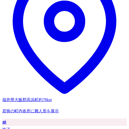
福井県大飯郡高浜町
約78km
若狭の町内各所に雛人形を展示
🎎