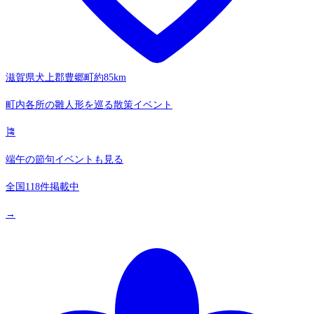
滋賀県犬上郡豊郷町
約85km
町内各所の雛人形を巡る散策イベント
🎏
端午の節句イベントも見る
全国118件掲載中
→