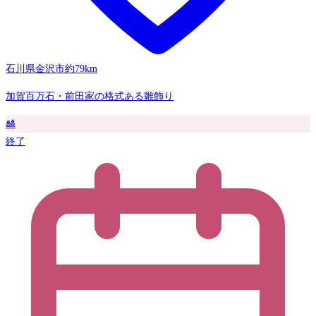
石川県金沢市
約79km
加賀百万石・前田家の格式ある雛飾り
🎎
終了