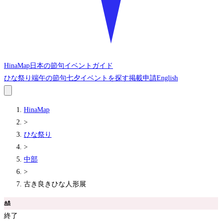
HinaMap
日本の節句イベントガイド
ひな祭り
端午の節句
七夕
イベントを探す
掲載申請
English
HinaMap
>
ひな祭り
>
中部
>
古き良きひな人形展
🎎
終了