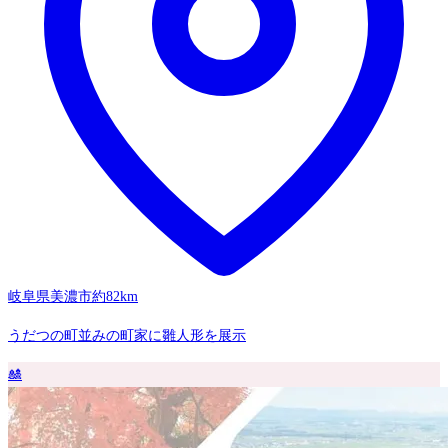
岐阜県美濃市
約82km
うだつの町並みの町家に雛人形を展示
🎎