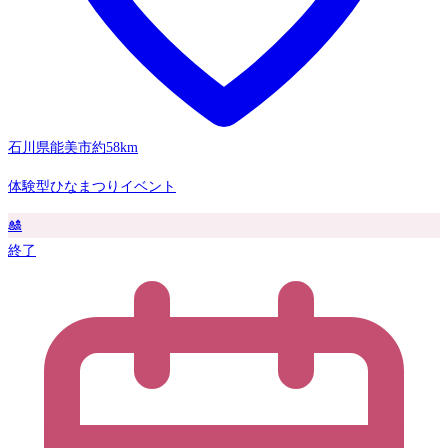
石川県能美市
約58km
体験型ひなまつりイベント
🎎
終了