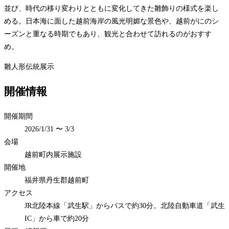
並び、時代の移り変わりとともに変化してきた雛飾りの様式を楽し
める。日本海に面した越前海岸の風光明媚な景色や、越前がにのシ
ーズンと重なる時期でもあり、観光と合わせて訪れるのがおすす
め。
雛人形
伝統
展示
開催情報
開催期間
2026/1/31 〜 3/3
会場
越前町内展示施設
開催地
福井県丹生郡越前町
アクセス
JR北陸本線「武生駅」からバスで約30分。北陸自動車道「武生
IC」から車で約20分