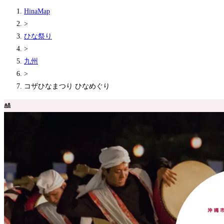
HinaMap
>
ひな祭り
>
九州
>
コザひなまつり ひなめぐり
🎎