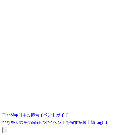
HinaMap
日本の節句イベントガイド
ひな祭り
端午の節句
七夕
イベントを探す
掲載申請
English