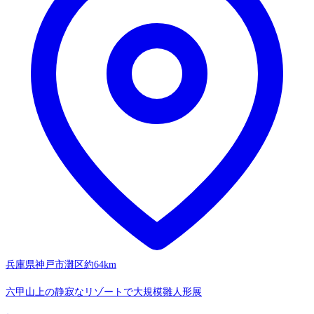
兵庫県神戸市灘区
約64km
六甲山上の静寂なリゾートで大規模雛人形展