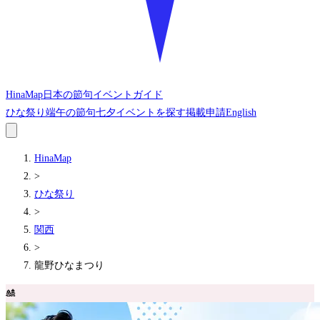
HinaMap
日本の節句イベントガイド
ひな祭り
端午の節句
七夕
イベントを探す
掲載申請
English
HinaMap
>
ひな祭り
>
関西
>
龍野ひなまつり
🎎