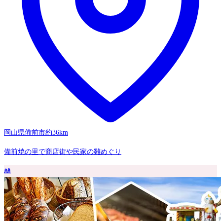
岡山県備前市
約36km
備前焼の里で商店街や民家の雛めぐり
🎎