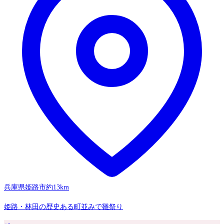
兵庫県姫路市
約13km
姫路・林田の歴史ある町並みで雛祭り