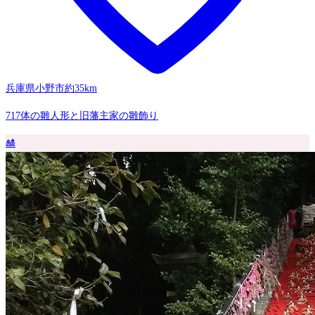
兵庫県小野市
約35km
717体の雛人形と旧藩主家の雛飾り
🎎