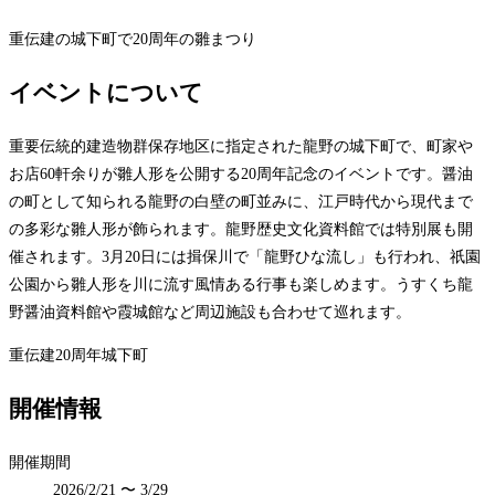
重伝建の城下町で20周年の雛まつり
イベントについて
重要伝統的建造物群保存地区に指定された龍野の城下町で、町家や
お店60軒余りが雛人形を公開する20周年記念のイベントです。醤油
の町として知られる龍野の白壁の町並みに、江戸時代から現代まで
の多彩な雛人形が飾られます。龍野歴史文化資料館では特別展も開
催されます。3月20日には揖保川で「龍野ひな流し」も行われ、祇園
公園から雛人形を川に流す風情ある行事も楽しめます。うすくち龍
野醤油資料館や霞城館など周辺施設も合わせて巡れます。
重伝建
20周年
城下町
開催情報
開催期間
2026/2/21 〜 3/29