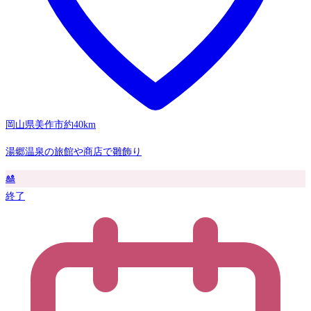
岡山県美作市
約40km
湯郷温泉の旅館や商店で雛飾り
🎎
終了