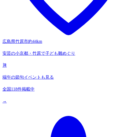
広島県竹原市
約44km
安芸の小京都・竹原で子ども雛めぐり
🎏
端午の節句イベントも見る
全国118件掲載中
→