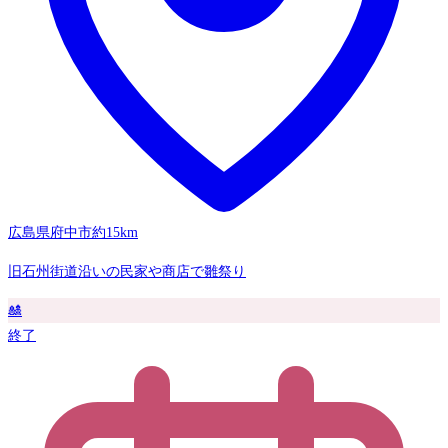
広島県府中市
約15km
旧石州街道沿いの民家や商店で雛祭り
🎎
終了