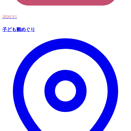
2026/3/1
子ども雛めぐり