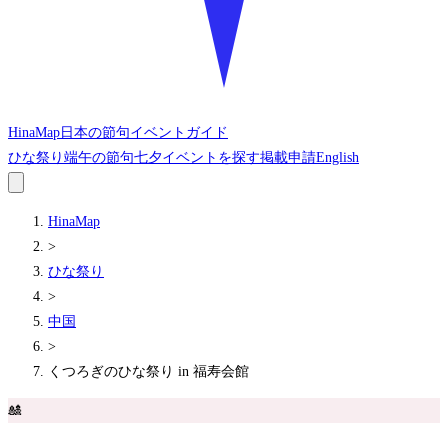
HinaMap
日本の節句イベントガイド
ひな祭り
端午の節句
七夕
イベントを探す
掲載申請
English
HinaMap
>
ひな祭り
>
中国
>
くつろぎのひな祭り in 福寿会館
🎎