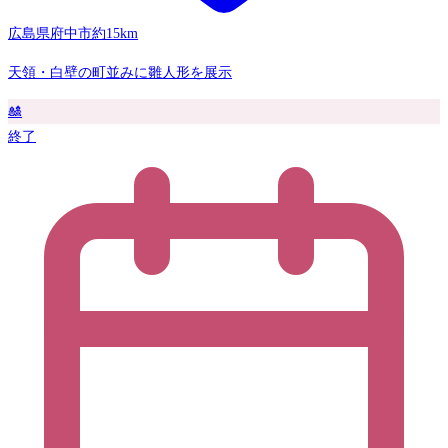
広島県府中市
約15km
天領・白壁の町並みに雛人形を展示
🎎
終了