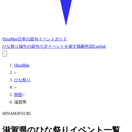
HinaMap
日本の節句イベントガイド
ひな祭り
端午の節句
七夕
イベントを探す
掲載申請
English
HinaMap
>
ひな祭り
>
関西
>
滋賀県
HINAMATSURI
滋賀県のひな祭りイベント一覧