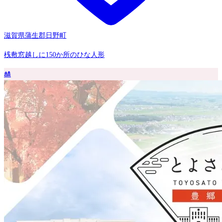
滋賀県蒲生郡日野町
桟敷窓越しに150か所のひな人形
🎎