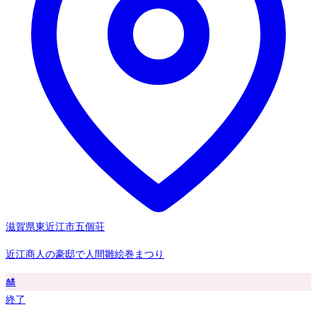
滋賀県東近江市五個荘
近江商人の豪邸で人間雛絵巻まつり
🎎
終了