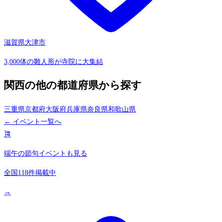
滋賀県大津市
3,000体の雛人形が寺院に大集結
関西の他の都道府県から探す
三重県
京都府
大阪府
兵庫県
奈良県
和歌山県
← イベント一覧へ
🎏
端午の節句イベントも見る
全国118件掲載中
→