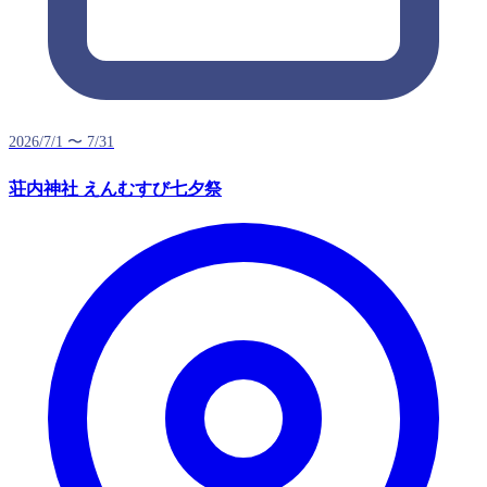
2026/7/1 〜 7/31
荘内神社 えんむすび七夕祭