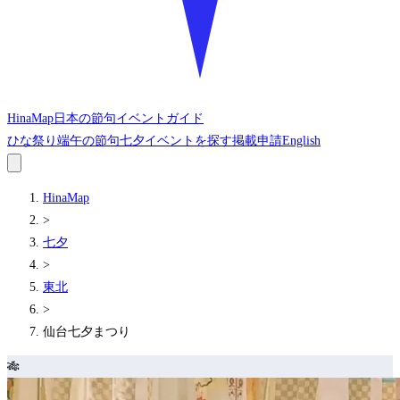
HinaMap
日本の節句イベントガイド
ひな祭り
端午の節句
七夕
イベントを探す
掲載申請
English
HinaMap
>
七夕
>
東北
>
仙台七夕まつり
🎋