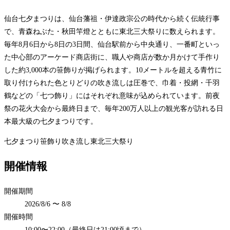
仙台七夕まつりは、仙台藩祖・伊達政宗公の時代から続く伝統行事
で、青森ねぶた・秋田竿燈とともに東北三大祭りに数えられます。
毎年8月6日から8日の3日間、仙台駅前から中央通り、一番町といっ
た中心部のアーケード商店街に、職人や商店が数か月かけて手作り
した約3,000本の笹飾りが掲げられます。10メートルを超える青竹に
取り付けられた色とりどりの吹き流しは圧巻で、巾着・投網・千羽
鶴などの「七つ飾り」にはそれぞれ意味が込められています。前夜
祭の花火大会から最終日まで、毎年200万人以上の観光客が訪れる日
本最大級の七夕まつりです。
七夕まつり
笹飾り
吹き流し
東北三大祭り
開催情報
開催期間
2026/8/6 〜 8/8
開催時間
10:00〜22:00（最終日は21:00頃まで）