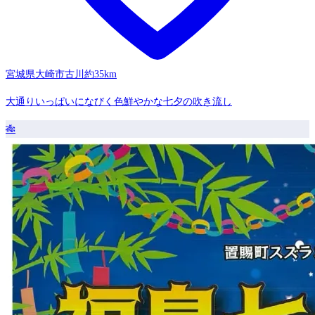
宮城県大崎市古川
約35km
大通りいっぱいになびく色鮮やかな七夕の吹き流し
🎋