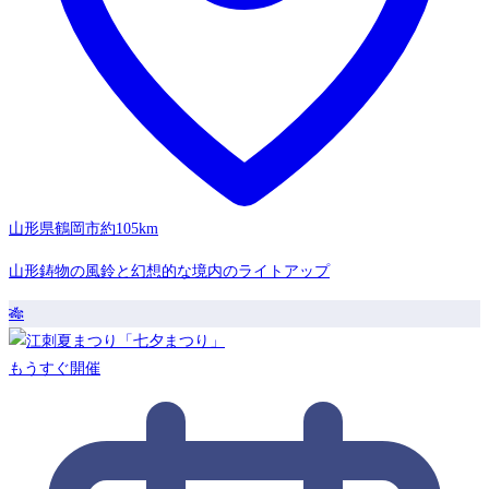
山形県鶴岡市
約105km
山形鋳物の風鈴と幻想的な境内のライトアップ
🎋
もうすぐ開催