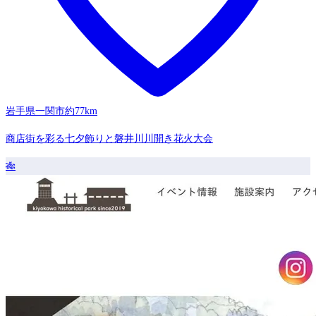
岩手県一関市
約77km
商店街を彩る七夕飾りと磐井川川開き花火大会
🎋