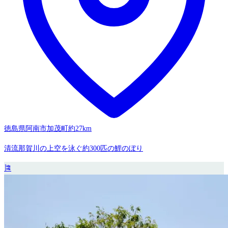
徳島県阿南市加茂町
約27km
清流那賀川の上空を泳ぐ約300匹の鯉のぼり
🎏