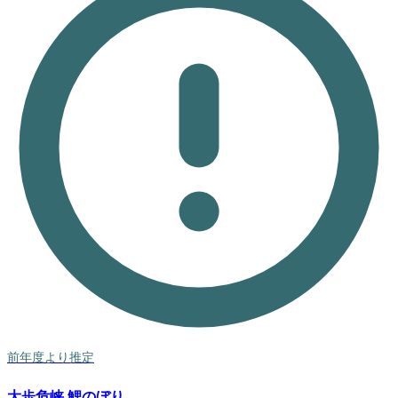
前年度より推定
大歩危峡 鯉のぼり