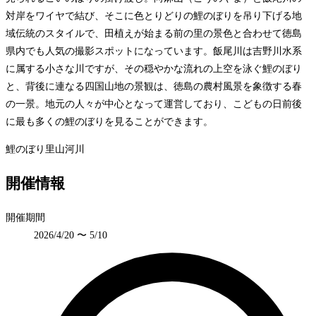
対岸をワイヤで結び、そこに色とりどりの鯉のぼりを吊り下げる地
域伝統のスタイルで、田植えが始まる前の里の景色と合わせて徳島
県内でも人気の撮影スポットになっています。飯尾川は吉野川水系
に属する小さな川ですが、その穏やかな流れの上空を泳ぐ鯉のぼり
と、背後に連なる四国山地の景観は、徳島の農村風景を象徴する春
の一景。地元の人々が中心となって運営しており、こどもの日前後
に最も多くの鯉のぼりを見ることができます。
鯉のぼり
里山
河川
開催情報
開催期間
2026/4/20 〜 5/10