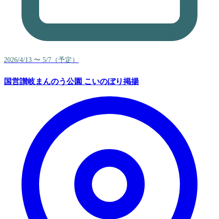
2026/4/13 〜 5/7（予定）
国営讃岐まんのう公園 こいのぼり掲揚