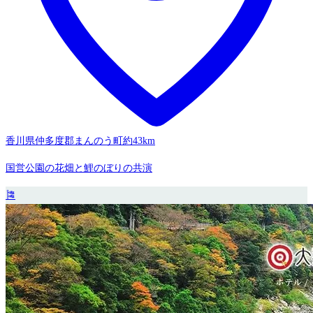
香川県仲多度郡まんのう町
約43km
国営公園の花畑と鯉のぼりの共演
🎏