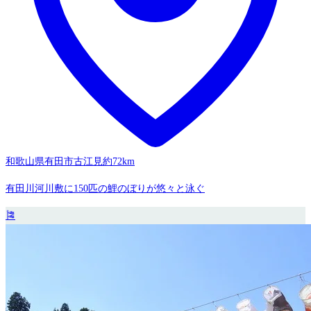
和歌山県有田市古江見
約72km
有田川河川敷に150匹の鯉のぼりが悠々と泳ぐ
🎏