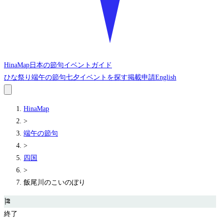
HinaMap
日本の節句イベントガイド
ひな祭り
端午の節句
七夕
イベントを探す
掲載申請
English
HinaMap
>
端午の節句
>
四国
>
飯尾川のこいのぼり
🎏
終了