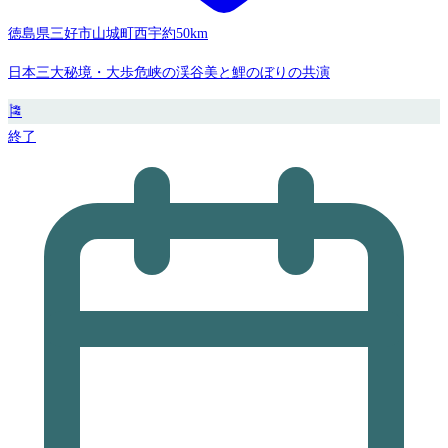
徳島県三好市山城町西宇
約50km
日本三大秘境・大歩危峡の渓谷美と鯉のぼりの共演
🎏
終了