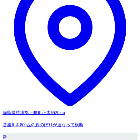
徳島県勝浦郡上勝町正木
約20km
勝浦川を800匹の鯉のぼりが連なって横断
🎏