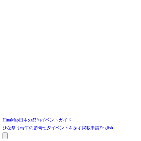
HinaMap
日本の節句イベントガイド
ひな祭り
端午の節句
七夕
イベントを探す
掲載申請
English