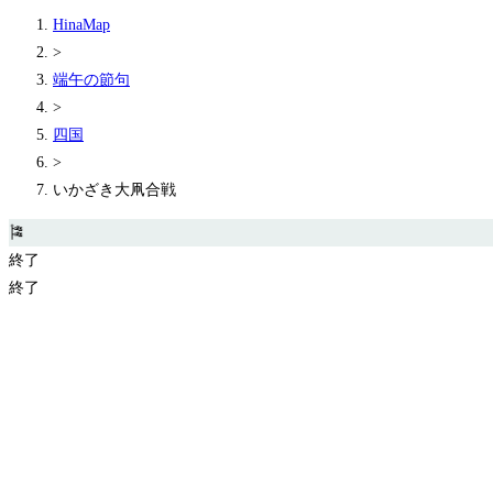
HinaMap
>
端午の節句
>
四国
>
いかざき大凧合戦
🎏
終了
終了