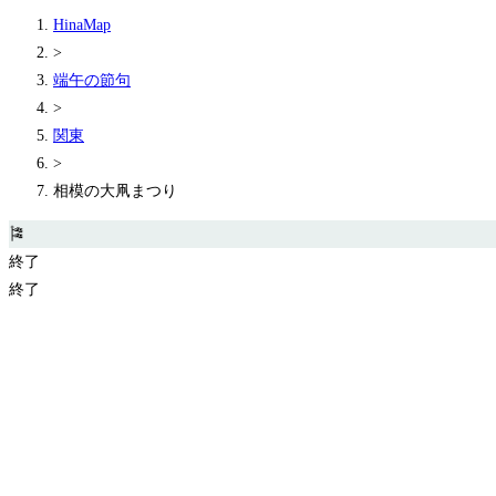
HinaMap
>
端午の節句
>
関東
>
相模の大凧まつり
🎏
終了
終了