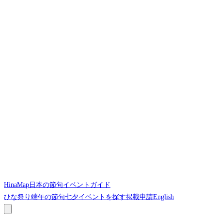
HinaMap
日本の節句イベントガイド
ひな祭り
端午の節句
七夕
イベントを探す
掲載申請
English