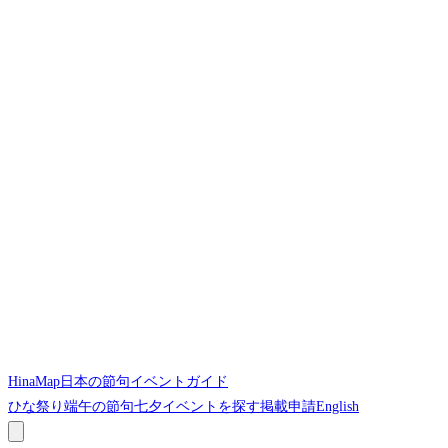
HinaMap
日本の節句イベントガイド
ひな祭り
端午の節句
七夕
イベントを探す
掲載申請
English