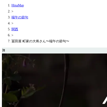
HinaMap
>
端午の節句
>
関西
>
冨田屋 町家の大将さん〜端午の節句〜
🎏