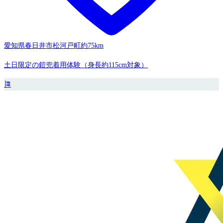
愛知県春日井市松河戸町
約75km
土日限定の鎧兜着用体験（身長約115cm対象）
🎏