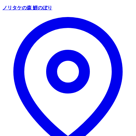
ノリタケの森 鯉のぼり