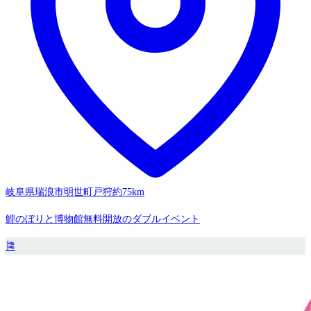
岐阜県瑞浪市明世町戸狩
約75km
鯉のぼりと博物館無料開放のダブルイベント
🎏