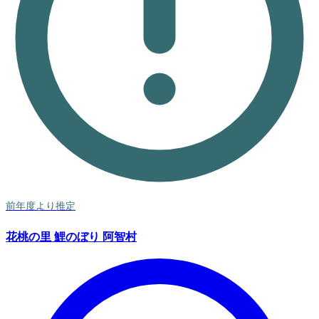
前年度より推定
花桃の里 鯉のぼり 阿智村