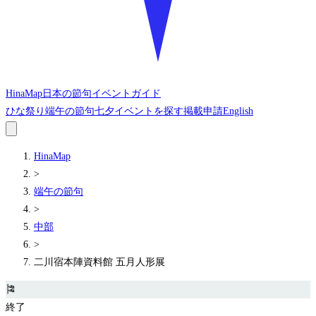
HinaMap
日本の節句イベントガイド
ひな祭り
端午の節句
七夕
イベントを探す
掲載申請
English
HinaMap
>
端午の節句
>
中部
>
二川宿本陣資料館 五月人形展
🎏
終了