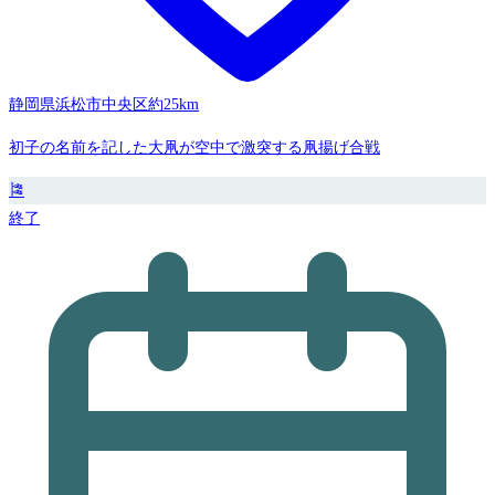
静岡県浜松市中央区
約25km
初子の名前を記した大凧が空中で激突する凧揚げ合戦
🎏
終了