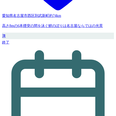
愛知県名古屋市西区則武新町
約74km
高さ8mの6本煙突の間を泳ぐ鯉のぼりは名古屋ならではの光景
🎏
終了