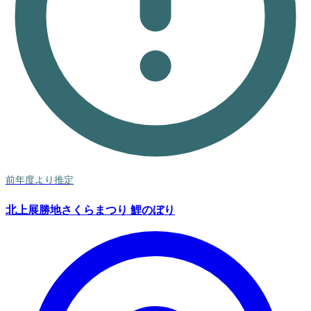
前年度より推定
北上展勝地さくらまつり 鯉のぼり