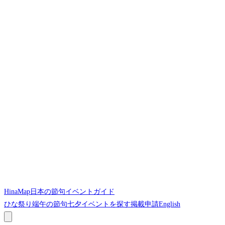
HinaMap
日本の節句イベントガイド
ひな祭り
端午の節句
七夕
イベントを探す
掲載申請
English