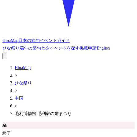
HinaMap
日本の節句イベントガイド
ひな祭り
端午の節句
七夕
イベントを探す
掲載申請
English
HinaMap
>
ひな祭り
>
中国
>
毛利博物館 毛利家の雛まつり
🎎
終了