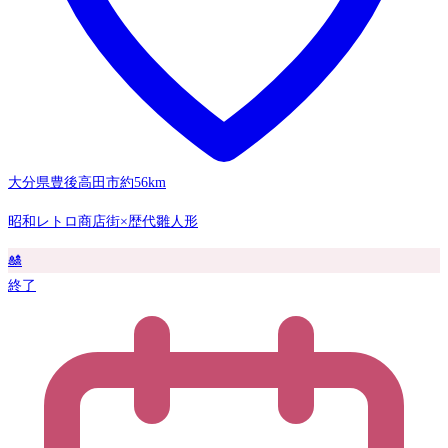
大分県豊後高田市
約56km
昭和レトロ商店街×歴代雛人形
🎎
終了