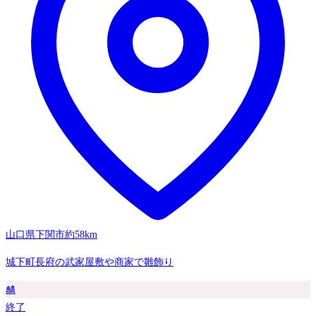
山口県下関市
約58km
城下町長府の武家屋敷や商家で雛飾り
🎎
終了