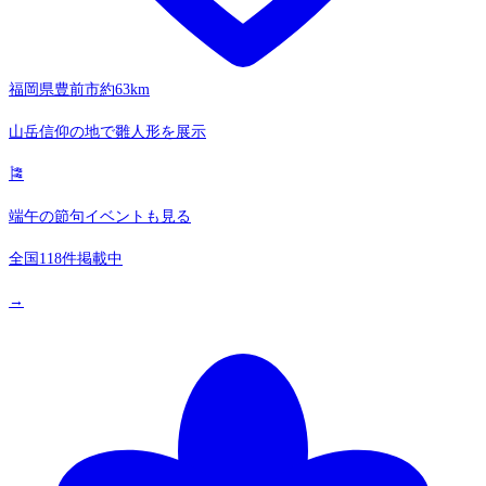
福岡県豊前市
約63km
山岳信仰の地で雛人形を展示
🎏
端午の節句イベントも見る
全国118件掲載中
→