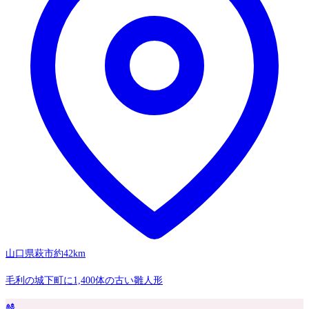
山口県萩市
約42km
毛利の城下町に1,400体の古い雛人形
🎎