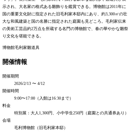
示され、大名家の格式ある雛飾りを鑑賞できる。博物館は2011年に
国の重要文化財に指定された旧毛利家本邸内にあり、約3,300㎡の壮
大な和風建築と国の名勝に指定された庭園も見どころ。毛利家伝来
の美術工芸品約2万点を所蔵する名門の博物館で、春の華やかな雛祭
り文化を堪能できる。
博物館
毛利家
雛道具
開催情報
開催期間
2026/2/13 〜 4/12
開催時間
9:00〜17:00（入館は16:30まで）
料金
特別展：大人1,300円、小中学生250円（庭園との共通券あり）
会場
毛利博物館（旧毛利家本邸）