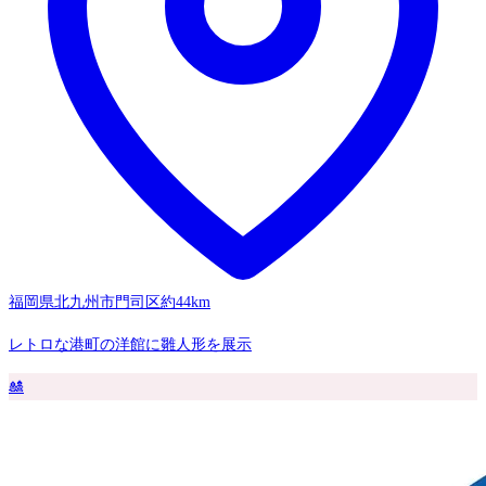
福岡県北九州市門司区
約44km
レトロな港町の洋館に雛人形を展示
🎎