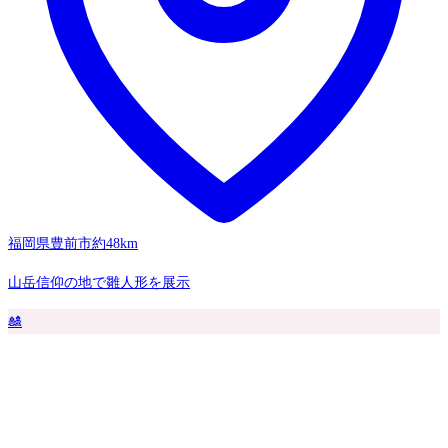
福岡県豊前市
約48km
山岳信仰の地で雛人形を展示
🎎