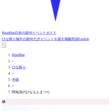
HinaMap
日本の節句イベントガイド
ひな祭り
端午の節句
七夕
イベントを探す
掲載申請
English
HinaMap
>
ひな祭り
>
中国
>
阿知須のひなもんまつり
🎎