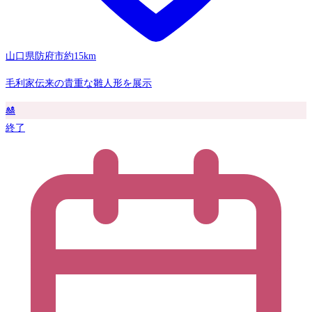
山口県防府市
約15km
毛利家伝来の貴重な雛人形を展示
🎎
終了