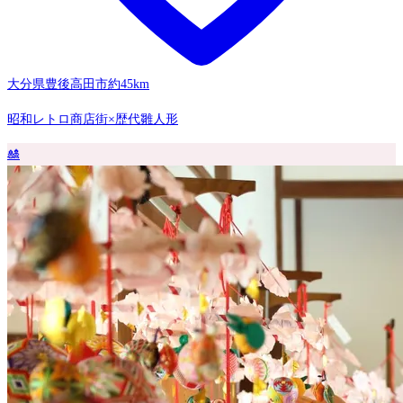
大分県豊後高田市
約45km
昭和レトロ商店街×歴代雛人形
🎎