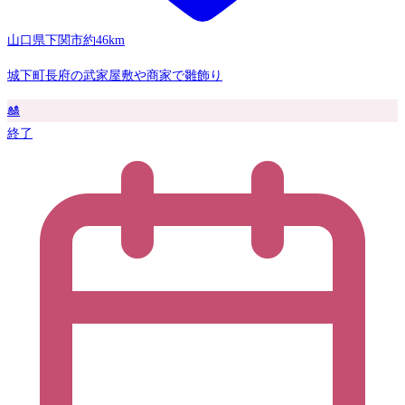
山口県下関市
約46km
城下町長府の武家屋敷や商家で雛飾り
🎎
終了