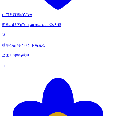
山口県萩市
約50km
毛利の城下町に1,400体の古い雛人形
🎏
端午の節句イベントも見る
全国118件掲載中
→