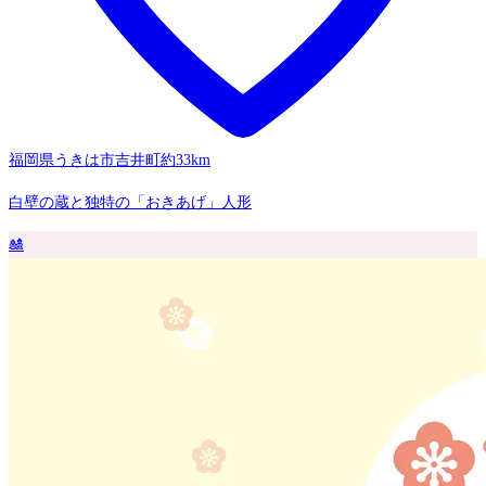
福岡県うきは市吉井町
約33km
白壁の蔵と独特の「おきあげ」人形
🎎