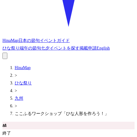
HinaMap
日本の節句イベントガイド
ひな祭り
端午の節句
七夕
イベントを探す
掲載申請
English
HinaMap
>
ひな祭り
>
九州
>
ここふるワークショップ「ひな人形を作ろう！」
🎎
終了