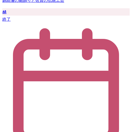
鍋島藩の雛飾りと佐賀の伝統工芸
🎎
終了