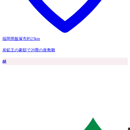
福岡県飯塚市
約23km
炭鉱王の豪邸で20畳の座敷雛
🎎