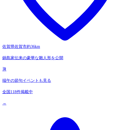
佐賀県佐賀市
約36km
鍋島家伝来の豪華な雛人形を公開
🎏
端午の節句イベントも見る
全国118件掲載中
→