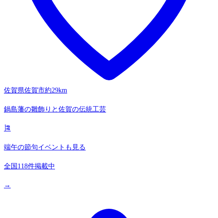
佐賀県佐賀市
約29km
鍋島藩の雛飾りと佐賀の伝統工芸
🎏
端午の節句イベントも見る
全国118件掲載中
→