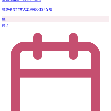
城跡長屋門前の21段600体ひな壇
🎎
終了