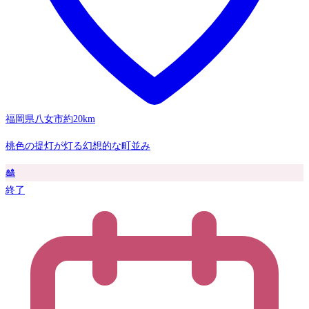
福岡県八女市
約20km
桃色の提灯が灯る幻想的な町並み
🎎
終了