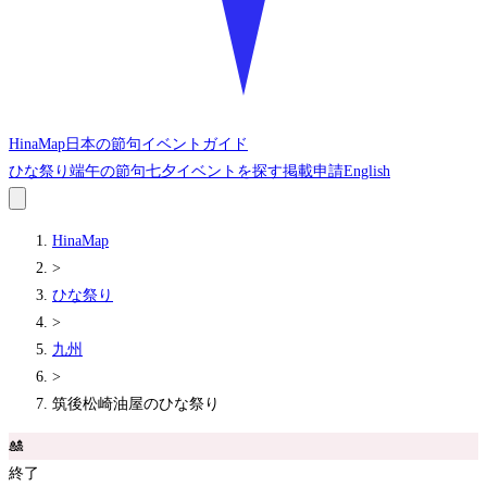
HinaMap
日本の節句イベントガイド
ひな祭り
端午の節句
七夕
イベントを探す
掲載申請
English
HinaMap
>
ひな祭り
>
九州
>
筑後松崎油屋のひな祭り
🎎
終了