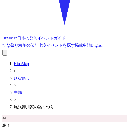
HinaMap
日本の節句イベントガイド
ひな祭り
端午の節句
七夕
イベントを探す
掲載申請
English
HinaMap
>
ひな祭り
>
中部
>
尾張徳川家の雛まつり
🎎
終了