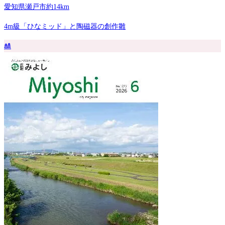
愛知県瀬戸市
約14km
4m級「ひなミッド」と陶磁器の創作雛
🎎