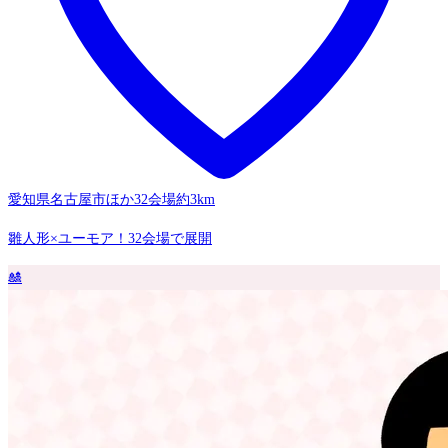
愛知県名古屋市ほか32会場
約3km
雛人形×ユーモア！32会場で展開
🎎