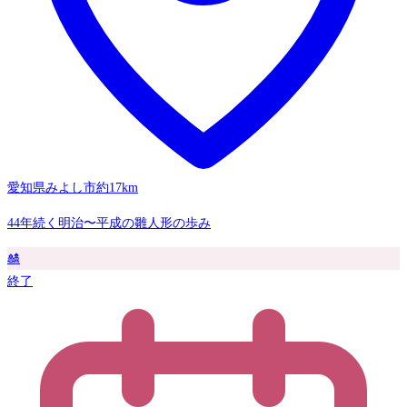
愛知県みよし市
約17km
44年続く明治〜平成の雛人形の歩み
🎎
終了