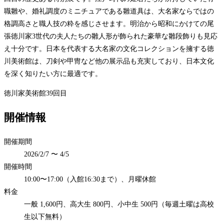
職雛や、婚礼調度のミニチュアである雛道具は、大名家ならではの
格調高さと職人技の粋を感じさせます。明治から昭和にかけての尾
張徳川家3世代の夫人たちの雛人形が飾られた豪華な雛段飾りも見応
え十分です。日本を代表する大名家の文化コレクションを擁する徳
川美術館は、刀剣や甲冑など他の展示品も充実しており、日本文化
を深く知りたい方に最適です。
徳川家
美術館
39回目
開催情報
開催期間
2026/2/7 〜 4/5
開催時間
10:00〜17:00（入館16:30まで）、月曜休館
料金
一般 1,600円、高大生 800円、小中生 500円（毎週土曜は高校
生以下無料）