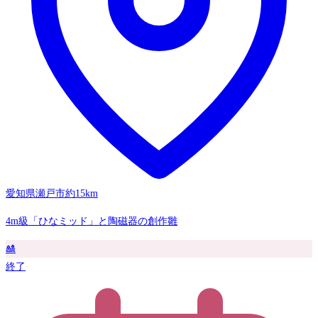
愛知県瀬戸市
約15km
4m級「ひなミッド」と陶磁器の創作雛
🎎
終了