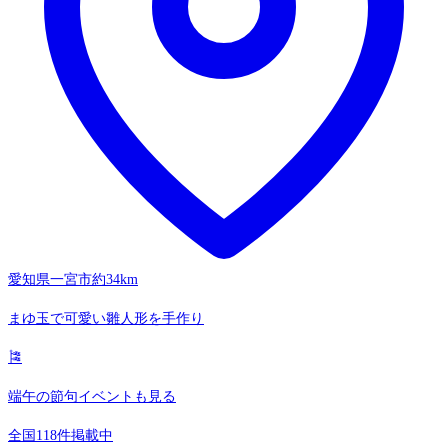
愛知県一宮市
約34km
まゆ玉で可愛い雛人形を手作り
🎏
端午の節句イベントも見る
全国118件掲載中