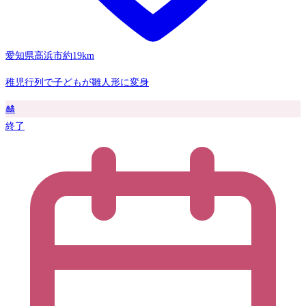
愛知県高浜市
約19km
稚児行列で子どもが雛人形に変身
🎎
終了