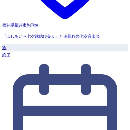
福井県福井市
約7km
「ほしあい〜七夕縁結び参り」と夕暮れの七夕音楽会
🎋
終了