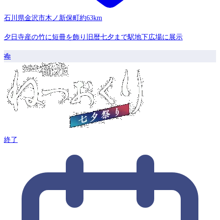
石川県金沢市木ノ新保町
約63km
夕日寺産の竹に短冊を飾り旧暦七夕まで駅地下広場に展示
🎋
終了