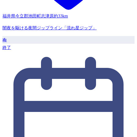
福井県今立郡池田町志津原
約33km
闇夜を駆ける夜間ジップライン「流れ星ジップ」
🎋
終了