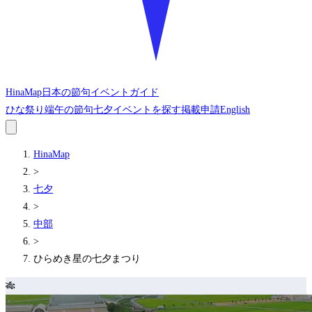
HinaMap
日本の節句イベントガイド
ひな祭り
端午の節句
七夕
イベントを探す
掲載申請
English
HinaMap
>
七夕
>
中部
>
ひらめき星の七夕まつり
🎋