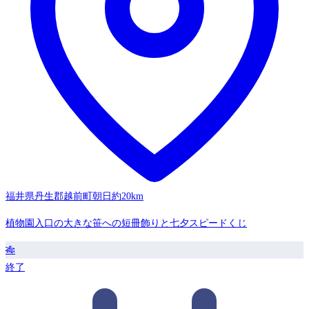
福井県丹生郡越前町朝日
約20km
植物園入口の大きな笹への短冊飾りと七夕スピードくじ
🎋
終了