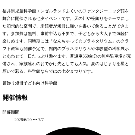
福井県児童科学館エンゼルランドふくいのファンタジーエッグ館を
舞台に開催される七夕イベントです。天の川や笹飾りをテーマにし
た幻想的な空間で、来館者が短冊に願いを書いて飾ることができま
す。参加費は無料、事前申込も不要で、子どもから大人まで気軽に
楽しめます。同時期には「なんちゃって☆プラネタリウム」のクラ
フト教室も開催予定で、館内のプラネタリウムや体験型の科学展示
とあわせて一日たっぷり遊べます。普通車360台分の無料駐車場が完
備され、家族連れのおでかけ先としても人気。夏のはじまりを星と
願いで彩る、科学館ならではの七夕まつりです。
笹飾り
短冊
子ども向け
科学館
開催情報
開催期間
2026/6/20 〜 7/7