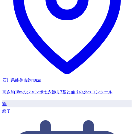
石川県能美市
約40km
高さ約18mのジャンボ七夕飾り3基と踊りの夕べコンクール
🎋
終了