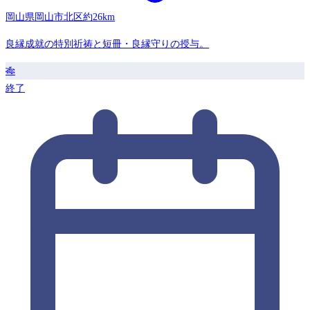
岡山県岡山市北区
約26km
良縁成就の特別祈祷と短冊・良縁守りの授与。
🎋
終了