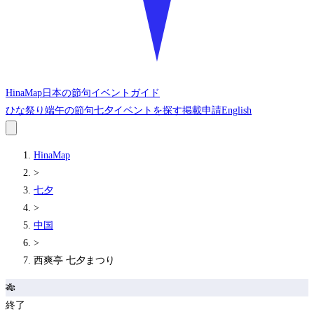
HinaMap
日本の節句イベントガイド
ひな祭り
端午の節句
七夕
イベントを探す
掲載申請
English
HinaMap
>
七夕
>
中国
>
西爽亭 七夕まつり
🎋
終了