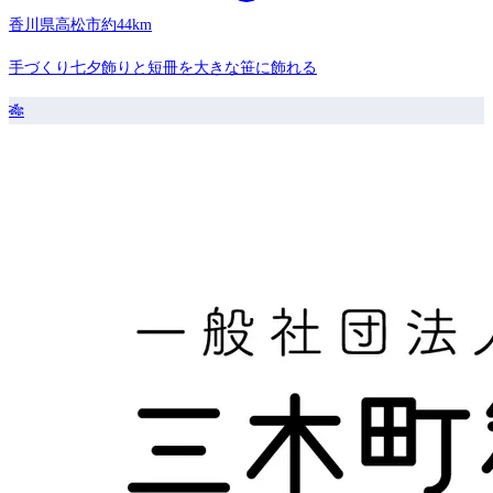
香川県高松市
約44km
手づくり七夕飾りと短冊を大きな笹に飾れる
🎋