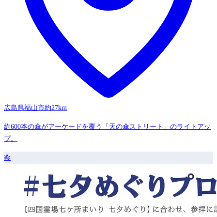
広島県福山市
約27km
約600本の傘がアーケードを覆う「天の傘ストリート」のライトアッ
プ。
🎋