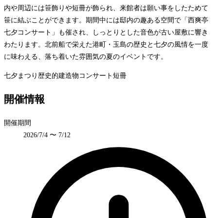
内や周辺には笹飾りや短冊が飾られ、来館者は願い事をしたためて
笹に結ぶことができます。期間中には邸内の趣ある空間で「西爽亭
七夕コンサート」も催され、しっとりとした音色が古い屋敷に響き
わたります。北前船で栄えた港町・玉島の歴史と七夕の風情を一度
に味わえる、落ち着いた雰囲気の夏のイベントです。
七夕まつり
歴史的建造物
コンサート
短冊
開催情報
開催期間
2026/7/4 〜 7/12