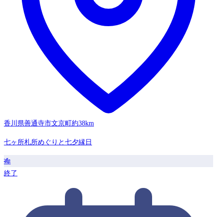
香川県善通寺市文京町
約38km
七ヶ所札所めぐりと七夕縁日
🎋
終了