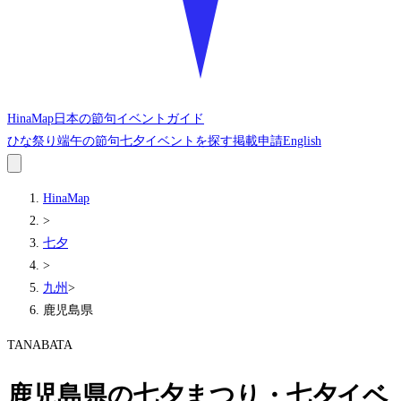
HinaMap
日本の節句イベントガイド
ひな祭り
端午の節句
七夕
イベントを探す
掲載申請
English
HinaMap
>
七夕
>
九州
>
鹿児島県
TANABATA
鹿児島県の七夕まつり・七夕イベ