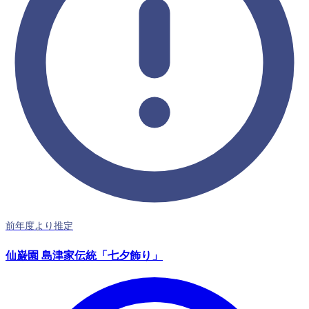
前年度より推定
仙巌園 島津家伝統「七夕飾り」