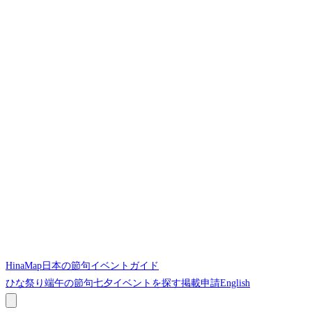
HinaMap
日本の節句イベントガイド
ひな祭り
端午の節句
七夕
イベントを探す
掲載申請
English