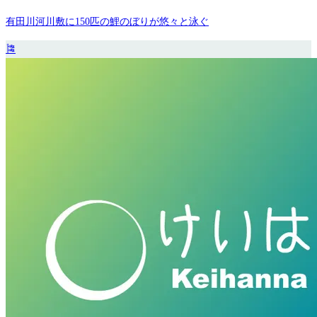
有田川河川敷に150匹の鯉のぼりが悠々と泳ぐ
🎏