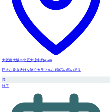
大阪府大阪市北区大淀中
約46km
巨大な吹き抜けを泳ぐカラフルな150匹の鯉のぼり
🎏
終了