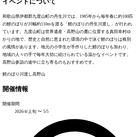
イベントについて
和歌山県伊都郡九度山町の丹生川では、1985年から毎年春に約100匹
の鯉のぼりが川幅約110mを渡る「鯉のぼりの丹生川渡し」が行われ
ています。九度山町は世界遺産・高野山の麓に位置する真田幸村ゆ
かりの地で、歴史と自然に恵まれた環境の中で泳ぐ鯉のぼりは格別
の風情があります。地元の小学生が手作りした鯉のぼりも加わり、
地域の人々の手で毎年大切に続けられている温かなイベントです。
高野山参詣の途中に立ち寄るのもおすすめです。
鯉のぼり
川渡し
高野山
開催情報
開催期間
2026/4/上旬 〜 5/5