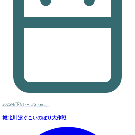
2026/4/下旬 〜 5/6（est.）
城北川 泳ぐこいのぼり大作戦