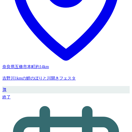
奈良県五條市本町
約14km
吉野川1kmの鯉のぼりと川開きフェスタ
🎏
終了