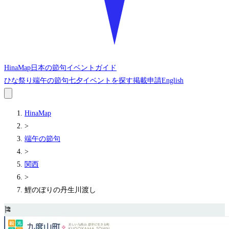
HinaMap
日本の節句イベントガイド
ひな祭り
端午の節句
七夕
イベントを探す
掲載申請
English
HinaMap
>
端午の節句
>
関西
>
鯉のぼりの丹生川渡し
🎏