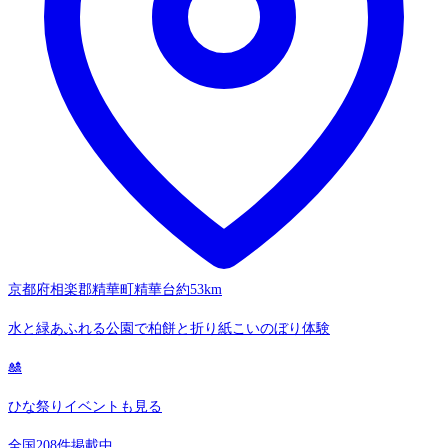
京都府相楽郡精華町精華台
約53km
水と緑あふれる公園で柏餅と折り紙こいのぼり体験
🎎
ひな祭りイベントも見る
全国208件掲載中