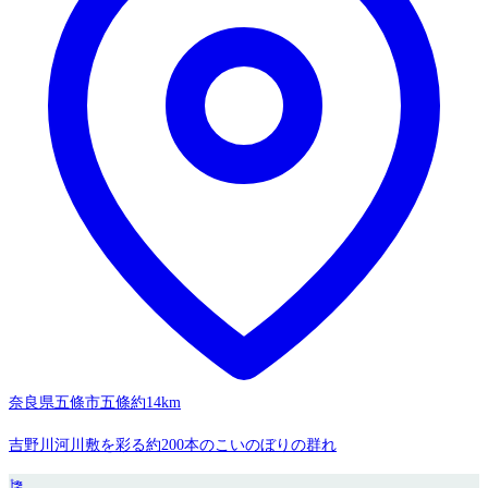
奈良県五條市五條
約14km
吉野川河川敷を彩る約200本のこいのぼりの群れ
🎏