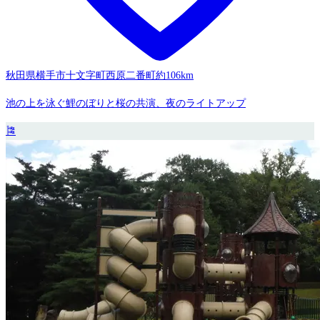
秋田県横手市十文字町西原二番町
約106km
池の上を泳ぐ鯉のぼりと桜の共演、夜のライトアップ
🎏