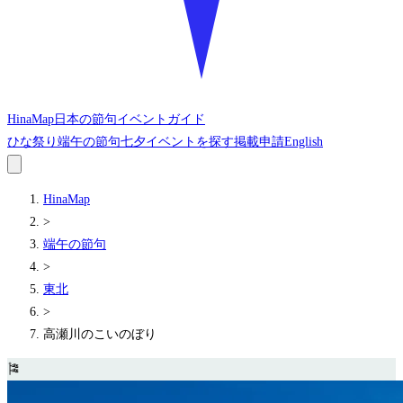
HinaMap
日本の節句イベントガイド
ひな祭り
端午の節句
七夕
イベントを探す
掲載申請
English
HinaMap
>
端午の節句
>
東北
>
高瀬川のこいのぼり
🎏