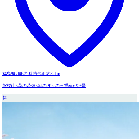
福島県耶麻郡猪苗代町
約82km
磐梯山×菜の花畑×鯉のぼりの三重奏が絶景
🎏