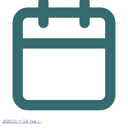
2026/5/3 〜 5/6（est.）