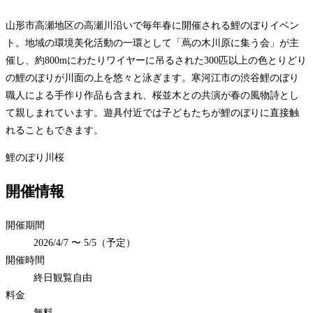
山形市高瀬地区の高瀬川沿いで毎年春に開催される鯉のぼりイベン
ト。地域の環境美化活動の一環として「蔦の木川原に集う会」が主
催し、約800mにわたりワイヤーに吊るされた300匹以上の色とりどり
の鯉のぼりが川面の上を悠々と泳ぎます。寒河江市の渋谷鯉のぼり
職人による手作り作品も含まれ、桜並木との共演が春の風物詩とし
て親しまれています。遊具付近では子どもたちが鯉のぼりに直接触
れることもできます。
鯉のぼり
川
桜
開催情報
開催期間
2026/4/7 〜 5/5（予定）
開催時間
終日観覧自由
料金
無料