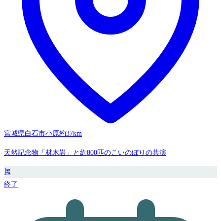
宮城県白石市小原
約37km
天然記念物「材木岩」と約800匹のこいのぼりの共演
🎏
終了