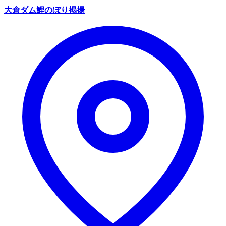
大倉ダム鯉のぼり掲揚