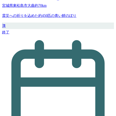
宮城県東松島市大曲
約70km
震災への祈りを込めた約450匹の青い鯉のぼり
🎏
終了